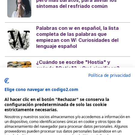
síntomas del resfriado común
Palabras con w en español, la lista
completa de las palabras que
empiezan con W: Curiosidades del
lenguaje español
¿Cuándo se escribe "Hostia" y
cuándo "Ostia"?, ¿Qué significan?
¿Es con H o sin H? Curiosidades del
Política de privacidad
castellano
Elige cono navegar en codigo2.com
Al hacer clic en el botón "Rechazar" se conserva la
configuración predeterminada de solo las cookie
estrictamente necesarias.
Nosotros y nuestros socios almacenamos y/o accedemos a información en
Nosotros
un dispositivo, como identificaciones únicas en cookie y otros tipos de
almacenamiento del navegador para procesar datos personales. Algunos
proveedores pueden procesar sus datos personales basándose en un
Quienes Somos