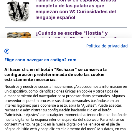
completa de las palabras que
empiezan con W: Curiosidades del
lenguaje español
¿Cuándo se escribe "Hostia" y
cuándo "Ostia"?, ¿Qué significan?
¿Es con H o sin H? Curiosidades del
Política de privacidad
castellano
Elige cono navegar en codigo2.com
Al hacer clic en el botón "Rechazar" se conserva la
configuración predeterminada de solo las cookie
estrictamente necesarias.
Nosotros y nuestros socios almacenamos y/o accedemos a información en
Nosotros
un dispositivo, como identificaciones únicas en cookie y otros tipos de
almacenamiento del navegador para procesar datos personales. Algunos
proveedores pueden procesar sus datos personales basándose en un
Quienes Somos
interés legítimo; para oponerse a esto, abra la "Ajustes". Puede aceptar,
rechazar o administrar su configuración haciendo clic en el botón
Políticas de publicación
"Administrar Ajustes" o en cualquier momento haciendo clic en el botón de
huella digital en la esquina inferior izquierda del sitio web. Para retirar su
consentimiento, haga clic en la huella digital o en el enlace en el pie de
Legal
página del sitio web y haga clic en el elemento del menú Mis datos, en esa