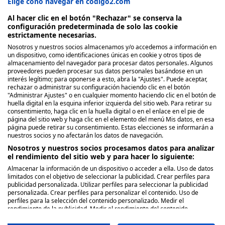
Elige cono navegar en codigo2.com
Al hacer clic en el botón "Rechazar" se conserva la
configuración predeterminada de solo las cookie
estrictamente necesarias.
Nosotros y nuestros socios almacenamos y/o accedemos a información en
Nosotros
un dispositivo, como identificaciones únicas en cookie y otros tipos de
almacenamiento del navegador para procesar datos personales. Algunos
proveedores pueden procesar sus datos personales basándose en un
Quienes Somos
interés legítimo; para oponerse a esto, abra la "Ajustes". Puede aceptar,
rechazar o administrar su configuración haciendo clic en el botón
Políticas de publicación
"Administrar Ajustes" o en cualquier momento haciendo clic en el botón de
huella digital en la esquina inferior izquierda del sitio web. Para retirar su
consentimiento, haga clic en la huella digital o en el enlace en el pie de
Legal
página del sitio web y haga clic en el elemento del menú Mis datos, en esa
página puede retirar su consentimiento. Estas elecciones se informarán a
Aviso y términos legales
nuestros socios y no afectarán los datos de navegación.
Privacidad de Datos
Nosotros y nuestros socios procesamos datos para analizar
el rendimiento del sitio web y para hacer lo siguiente:
Política de Cookies
Almacenar la información de un dispositivo o acceder a ella. Uso de datos
limitados con el objetivo de seleccionar la publicidad. Crear perfiles para
publicidad personalizada. Utilizar perfiles para seleccionar la publicidad
Síguenos
personalizada. Crear perfiles para personalizar el contenido. Uso de
perfiles para la selección del contenido personalizado. Medir el
Facebook
rendimiento de la publicidad. Medir el rendimiento del contenido.
Comprender al público a través de estadísticas o a través de la
Twitter
combinación de datos procedentes de diferentes fuentes. Desarrollo y