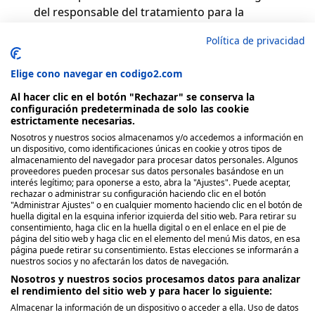
del responsable del tratamiento para la
consecución del mismo: prestación del servicio o
Política de privacidad
bajo consentimiento inequívoco.
Elige cono navegar en codigo2.com
Al hacer clic en el botón "Rechazar" se conserva la
configuración predeterminada de solo las cookie
estrictamente necesarias.
Nosotros y nuestros socios almacenamos y/o accedemos a información en
Nosotros
un dispositivo, como identificaciones únicas en cookie y otros tipos de
almacenamiento del navegador para procesar datos personales. Algunos
proveedores pueden procesar sus datos personales basándose en un
Quienes Somos
interés legítimo; para oponerse a esto, abra la "Ajustes". Puede aceptar,
rechazar o administrar su configuración haciendo clic en el botón
Políticas de publicación
"Administrar Ajustes" o en cualquier momento haciendo clic en el botón de
huella digital en la esquina inferior izquierda del sitio web. Para retirar su
consentimiento, haga clic en la huella digital o en el enlace en el pie de
Legal
página del sitio web y haga clic en el elemento del menú Mis datos, en esa
página puede retirar su consentimiento. Estas elecciones se informarán a
Aviso y términos legales
nuestros socios y no afectarán los datos de navegación.
Privacidad de Datos
Nosotros y nuestros socios procesamos datos para analizar
el rendimiento del sitio web y para hacer lo siguiente:
Política de Cookies
Almacenar la información de un dispositivo o acceder a ella. Uso de datos