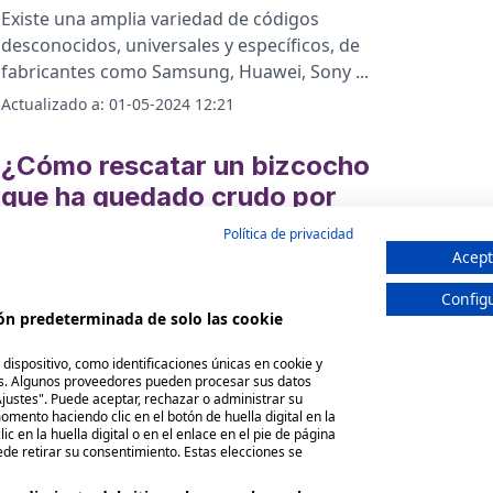
Existe una amplia variedad de códigos
desconocidos, universales y específicos, de
fabricantes como Samsung, Huawei, Sony
...
Actualizado a:
01-05-2024 12:21
¿Cómo rescatar un bizcocho
que ha quedado crudo por
dentro y salvar tu receta?
Política de privacidad
Acept
Si horneabas un bizcocho y te quedó crudo por
dentro, no te preocupes, existen diferentes
Config
trucos soluciones para que pue
...
ión predeterminada de solo las cookie
Actualizado a:
29-04-2024 05:49
spositivo, como identificaciones únicas en cookie y
s. Algunos proveedores pueden procesar sus datos
justes". Puede aceptar, rechazar o administrar su
omento haciendo clic en el botón de huella digital en la
ic en la huella digital o en el enlace en el pie de página
Siguiente
ede retirar su consentimiento. Estas elecciones se