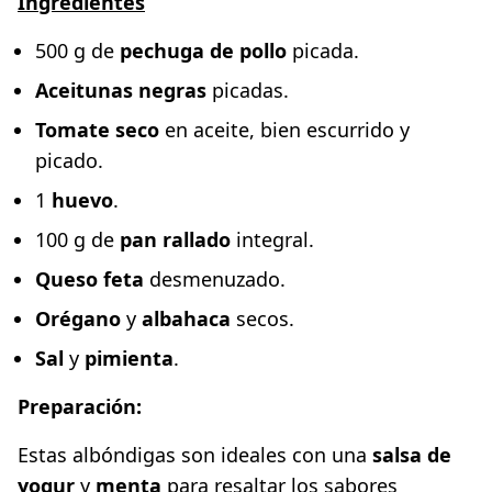
Ingredientes
500 g de
pechuga de pollo
picada.
Aceitunas negras
picadas.
Tomate seco
en aceite, bien escurrido y
picado.
1
huevo
.
100 g de
pan rallado
integral.
Queso feta
desmenuzado.
Orégano
y
albahaca
secos.
Sal
y
pimienta
.
Preparación:
Estas albóndigas son ideales con una
salsa de
yogur
y
menta
para resaltar los sabores