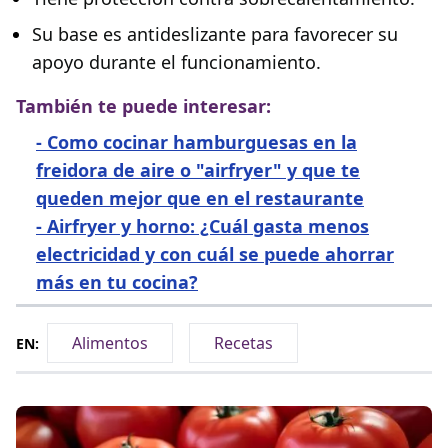
Su base es antideslizante para favorecer su
apoyo durante el funcionamiento.
También te puede interesar:
-
Como cocinar hamburguesas en la
freidora de aire o "airfryer" y que te
queden mejor que en el restaurante
-
Airfryer y horno: ¿Cuál gasta menos
electricidad y con cuál se puede ahorrar
más en tu cocina?
Alimentos
Recetas
EN: