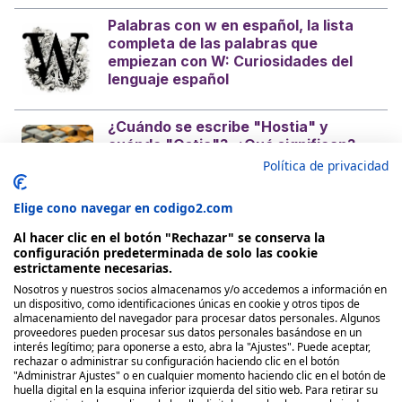
Palabras con w en español, la lista
completa de las palabras que
empiezan con W: Curiosidades del
lenguaje español
¿Cuándo se escribe "Hostia" y
cuándo "Ostia"?, ¿Qué significan?
¿Es con H o sin H? Curiosidades del
Política de privacidad
castellano
Elige cono navegar en codigo2.com
Al hacer clic en el botón "Rechazar" se conserva la
configuración predeterminada de solo las cookie
estrictamente necesarias.
Nosotros y nuestros socios almacenamos y/o accedemos a información en
Nosotros
un dispositivo, como identificaciones únicas en cookie y otros tipos de
almacenamiento del navegador para procesar datos personales. Algunos
proveedores pueden procesar sus datos personales basándose en un
Quienes Somos
interés legítimo; para oponerse a esto, abra la "Ajustes". Puede aceptar,
rechazar o administrar su configuración haciendo clic en el botón
Políticas de publicación
"Administrar Ajustes" o en cualquier momento haciendo clic en el botón de
huella digital en la esquina inferior izquierda del sitio web. Para retirar su